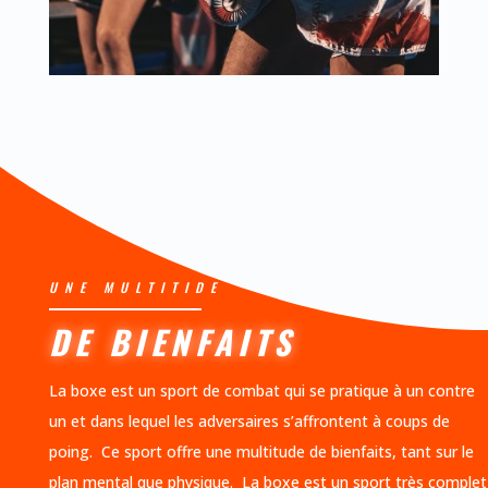
UNE MULTITIDE
DE BIENFAITS
La boxe est un sport de combat qui se pratique à un contre
un et dans lequel les adversaires s’affrontent à coups de
poing. Ce sport offre une multitude de bienfaits, tant sur le
plan mental que physique. La boxe est un sport très complet