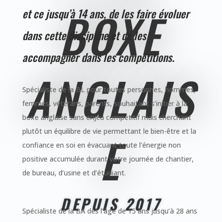
BOXE
et ce jusqu’à 14 ans, de les faire évoluer
dans cette discipline et de les
accompagner dans les compétitions.
ANGLAIS
Spécialiste de la BL pour toutes personnes, hommes,
femmes, vétérans, parents, souhaitant s’initier à la
boxe anglaise sans enjeu compétitif mais cherchant
plutôt un équilibre de vie permettant le bien-être et la
E
confiance en soi en évacuant toute l’énergie non
positive accumulée durant votre journée de chantier,
de bureau, d’usine et d’étudiant.
DEPUIS 2017
Spécialiste de la BA dès l’âge de 15 ans jusqu’à 28 ans