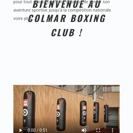
BIENVENUE AU
pour tout sportif confirmé désireux de tenter son
aventure sportive jusqu’à la compétition nationale
COLMAR BOXING
voire plus.
CLUB !